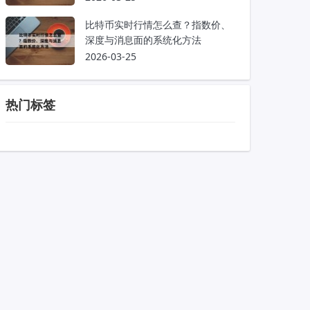
比特币实时行情怎么查？指数价、
深度与消息面的系统化方法
2026-03-25
热门标签