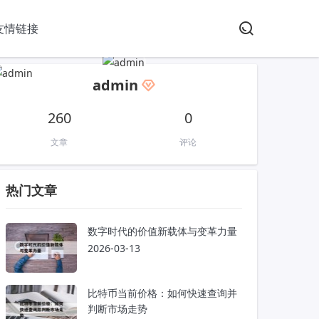
友情链接
admin
260
0
文章
评论
热门文章
数字时代的价值新载体与变革力量
2026-03-13
比特币当前价格：如何快速查询并
判断市场走势