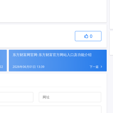
0
东方财富网官网-东方财富官方网站入口及功能介绍
22
2026年06月01日 13:39
下一篇