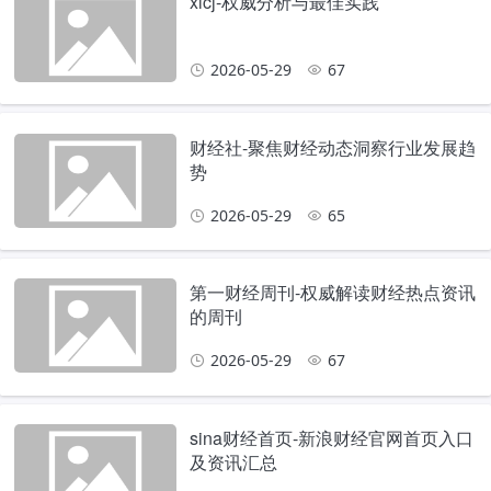
xlcj-权威分析与最佳实践
2026-05-29
67
财经社-聚焦财经动态洞察行业发展趋
势
2026-05-29
65
第一财经周刊-权威解读财经热点资讯
的周刊
2026-05-29
67
sina财经首页-新浪财经官网首页入口
及资讯汇总