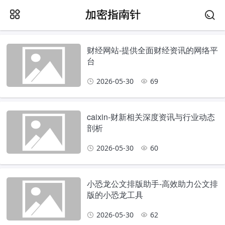
财经网站-提供全面财经资讯的网络平
台
2026-05-30
69
caixin-财新相关深度资讯与行业动态
剖析
2026-05-30
60
小恐龙公文排版助手-高效助力公文排
版的小恐龙工具
2026-05-30
62